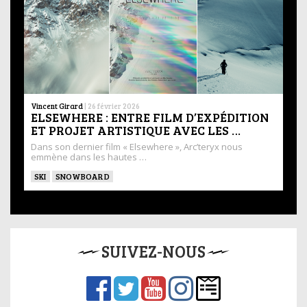
Vincent Girard
|
26 février 2026
ELSEWHERE : ENTRE FILM D’EXPÉDITION
ET PROJET ARTISTIQUE AVEC LES …
Dans son dernier film « Elsewhere », Arc’teryx nous
emmène dans les hautes …
SKI
SNOWBOARD
SUIVEZ-NOUS