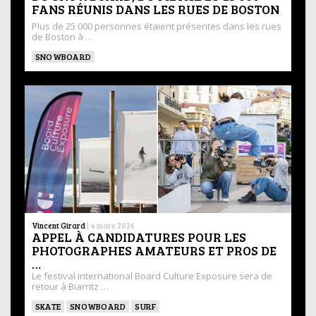
FANS RÉUNIS DANS LES RUES DE BOSTON
Plus de 25 000 personnes étaient présentes dans les rues
de Boston à …
SNOWBOARD
Vincent Girard
|
4 mars 2026
APPEL À CANDIDATURES POUR LES
PHOTOGRAPHES AMATEURS ET PROS DE
…
Le festival international Board Culture Exposure sera de
retour à Biarritz …
SKATE
SNOWBOARD
SURF