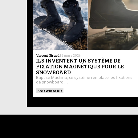
Vincent Girard
|
3 mars 2026
ILS INVENTENT UN SYSTÈME DE
FIXATION MAGNÉTIQUE POUR LE
SNOWBOARD
Baptisé Machina, ce système remplace les fixations
de snowboard …
SNOWBOARD