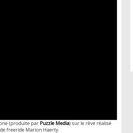
Zone (produite par
Puzzle Media
) sur le rêve réalisé
e freeride Marion Haerty.