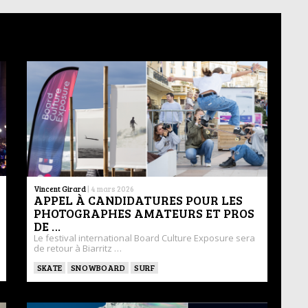
Vincent Girard
|
4 mars 2026
APPEL À CANDIDATURES POUR LES
PHOTOGRAPHES AMATEURS ET PROS
DE …
Le festival international Board Culture Exposure sera
de retour à Biarritz …
SKATE
SNOWBOARD
SURF