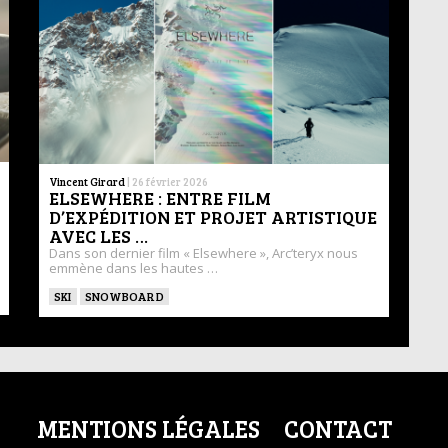
Vincent Girard
|
26 février 2026
ELSEWHERE : ENTRE FILM
D’EXPÉDITION ET PROJET ARTISTIQUE
AVEC LES …
Dans son dernier film « Elsewhere », Arc’teryx nous
emmène dans les hautes …
SKI
SNOWBOARD
MENTIONS LÉGALES
CONTACT