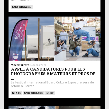
SNOWBOARD
Vincent Girard
|
4 mars 2026
APPEL À CANDIDATURES POUR LES
PHOTOGRAPHES AMATEURS ET PROS DE
…
Le festival international Board Culture Exposure sera de
retour à Biarritz …
SKATE
SNOWBOARD
SURF