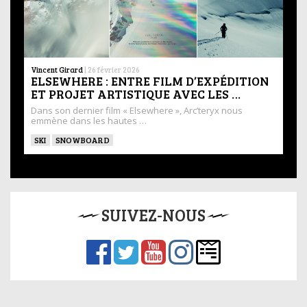
Vincent Girard
|
26 février 2026
ELSEWHERE : ENTRE FILM D’EXPÉDITION
ET PROJET ARTISTIQUE AVEC LES …
Dans son dernier film « Elsewhere », Arc’teryx nous
emmène dans les hautes …
SKI
SNOWBOARD
SUIVEZ-NOUS