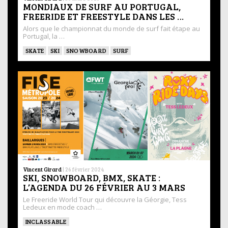
MONDIAUX DE SURF AU PORTUGAL,
FREERIDE ET FREESTYLE DANS LES …
Alors que le championnat du monde de surf fait étape au
Portugal, la …
SKATE
SKI
SNOWBOARD
SURF
Vincent Girard
|
26 février 2024
SKI, SNOWBOARD, BMX, SKATE :
L’AGENDA DU 26 FÉVRIER AU 3 MARS
Le Freeride World Tour qui découvre la Géorgie, Tess
Ledeux en mode coach …
INCLASSABLE