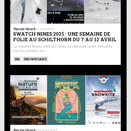
Vincent Girard
|
8 avril 2025
SWATCH NINES 2025 : UNE SEMAINE DE
FOLIE AU SCHILTHORN DU 7 AU 12 AVRIL
Le Swatch Nines version hiver se déroule cette semaine
sur les pentes du …
SKI
SNOWBOARD
Vincent Girard
|
10 mars 2025