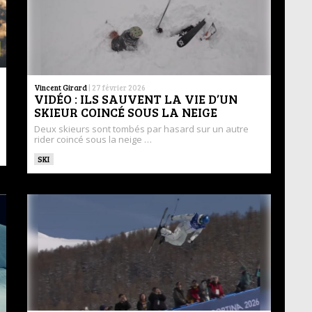
Vincent Girard
|
27 février 2026
VIDÉO : ILS SAUVENT LA VIE D’UN
SKIEUR COINCÉ SOUS LA NEIGE
Deux skieurs sont tombés par hasard sur un autre
rider coincé sous la neige …
SKI