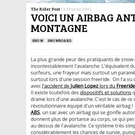
The Rider Post
|
6 février 2015
VOICI UN AIRBAG AN
MONTAGNE
SNOW
SNOWBOARD
La plus grande peur des pratiquants de snow e
incontestablement l'avalanche. L'équivalent d
surfeurs, une frayeur mais surtout un param
surtout lors d'une session freeride. On l'a vu
avec
l'accident de
Julien Lopez
lors du
Freerid
Il existe toutefois des
dispositifs et solutions
q
drame lors d'une avalanche. C'est le cas de ce
révolutionnaire équipé d'un véritable airbag !
ABS
, un sac avec un airbag qui se gonfle aut
donnent plus de portance au corps, ce qui per
au dessus de l'avalanche. Ce système très si
considérablement les chances de survie, puisq