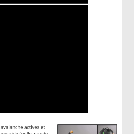
 avalanche actives et
ensable (pelle, sonde,