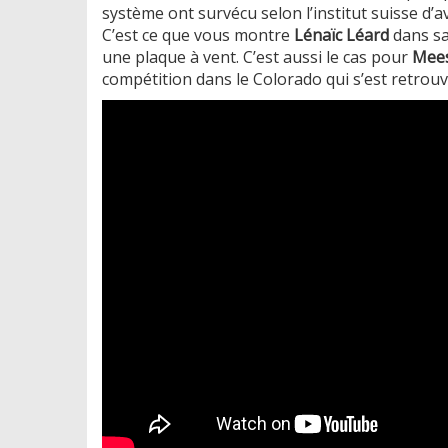
système ont survécu selon l’institut suisse d’a
C’est ce que vous montre
Lénaïc Léard
dans s
une plaque à vent. C’est aussi le cas pour
Mees
compétition dans le Colorado qui s’est retrou