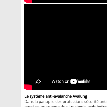
Le système anti-avalanche Avalung
Dans la panoplie des protections sécurité anti
passives on compte du plus simple mais indisp