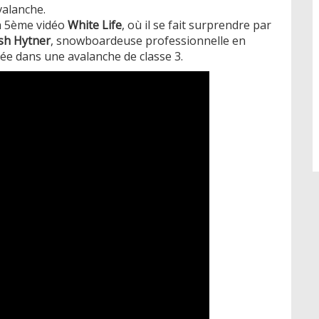
valanche.
a 5ème vidéo
White Life
, où il se fait surprendre par
h Hytner
, snowboardeuse professionnelle en
vée dans une avalanche de classe 3.