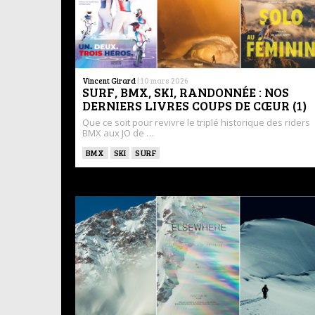
Vincent Girard
|
10 mars 2026
SURF, BMX, SKI, RANDONNÉE : NOS
DERNIERS LIVRES COUPS DE CŒUR (1)
Que ce soit pour revivre le triplé historique des riders
BMX aux JO de …
BMX
SKI
SURF