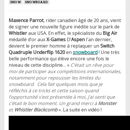
SNOW
SNOWBOARD
Maxence Parrot
, rider canadien âgé de 20 ans, vient
de signer une nouvelle figure inédite sur le park de
Whistler
aux USA. En effet, le spécialiste du
Big Air
médaillé d’or aux
X-Games
D’
Aspen
l'an dernier,
devient le premier homme à replaquer un
Switch
Quadruple Underflip 1620
en
snowboard
! Une très
belle performance qui élève encore une fois le
niveau de cette discipline… «
C’était un rêve pour
moi de participer aux compétitions internationales,
notamment pour repousser les limites du
snowboard. Cela fait quelques mois que je
réfléchis à ce tricks et cette saison quand
l’opportunité s’est présentée à moi, j’ai senti que
c’était le bon moment. Un grand merci à
Monster
et
Whistler Blackcomb
». La suite en vidéo !