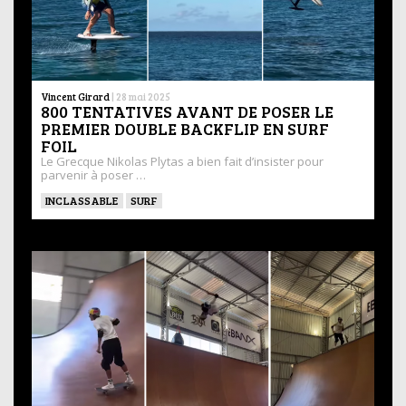
Vincent Girard
|
28 mai 2025
800 TENTATIVES AVANT DE POSER LE
PREMIER DOUBLE BACKFLIP EN SURF
FOIL
Le Grecque Nikolas Plytas a bien fait d’insister pour
parvenir à poser …
INCLASSABLE
SURF