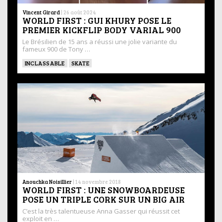
Vincent Girard
|
26 août 2024
WORLD FIRST : GUI KHURY POSE LE
PREMIER KICKFLIP BODY VARIAL 900
Le Brésilien de 15 ans a réussi une jolie variante du
fameux 900 de Tony …
INCLASSABLE
SKATE
Anouchka Noisillier
|
14 novembre 2018
WORLD FIRST : UNE SNOWBOARDEUSE
POSE UN TRIPLE CORK SUR UN BIG AIR
C’est la très talentueuse Anna Gasser qui réussit cet
exploit en …