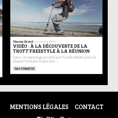
Vincent Girard
|
4 octobre 2024
VIDÉO : À LA DÉCOUVERTE DE LA
TROTT’FREESTYLE À LA RÉUNION
Dans ce reportage produit par Puzzle Media pour la
chaine Youtube Outre-mer …
TROTTINETTE
MENTIONS LÉGALES
CONTACT