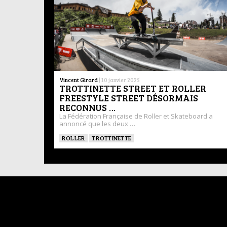
Vincent Girard
|
10 janvier 2025
TROTTINETTE STREET ET ROLLER
FREESTYLE STREET DÉSORMAIS
RECONNUS …
La Fédération Française de Roller et Skateboard a
annoncé que les deux …
ROLLER
TROTTINETTE