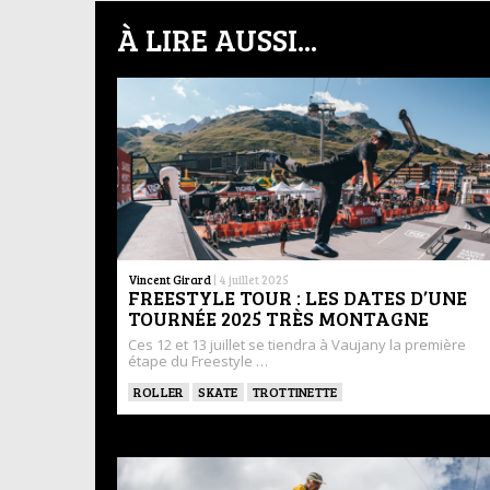
À LIRE AUSSI...
Vincent Girard
|
4 juillet 2025
FREESTYLE TOUR : LES DATES D’UNE
TOURNÉE 2025 TRÈS MONTAGNE
Ces 12 et 13 juillet se tiendra à Vaujany la première
étape du Freestyle …
ROLLER
SKATE
TROTTINETTE