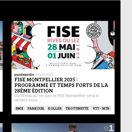
puzzlemedia
|
15 mai 2025
FISE MONTPELLIER 2025 :
PROGRAMME ET TEMPS FORTS DE LA
28ÈME ÉDITION
Du 28 mai au 1er juin, le FISE Montpellier sera le
rendez-vous …
BMX
PARKOUR
ROLLER
TROTTINETTE
VTT - MTB