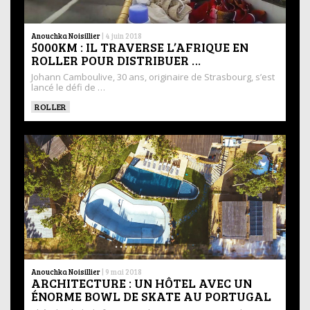
Anouchka Noisillier
|
4 juin 2018
5000KM : IL TRAVERSE L’AFRIQUE EN
ROLLER POUR DISTRIBUER …
Johann Camboulive, 30 ans, originaire de Strasbourg, s’est
lancé le défi de …
ROLLER
Anouchka Noisillier
|
9 mai 2018
ARCHITECTURE : UN HÔTEL AVEC UN
ÉNORME BOWL DE SKATE AU PORTUGAL