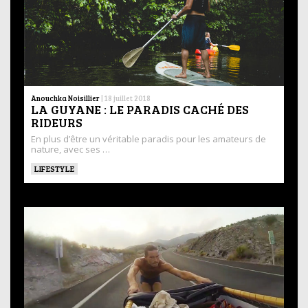
Anouchka Noisillier
|
18 juillet 2018
LA GUYANE : LE PARADIS CACHÉ DES
RIDEURS
En plus d’être un véritable paradis pour les amateurs de
nature, avec ses …
LIFESTYLE