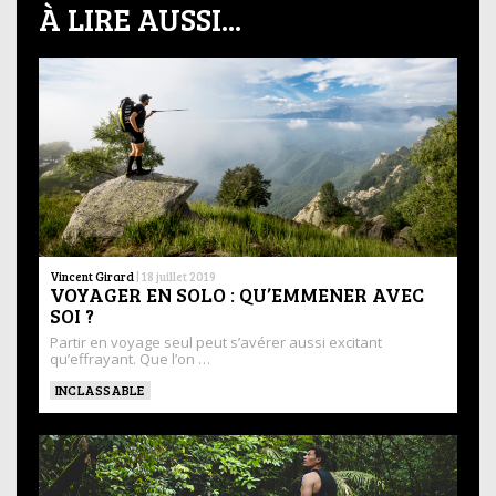
À LIRE AUSSI...
Vincent Girard
|
18 juillet 2019
VOYAGER EN SOLO : QU’EMMENER AVEC
SOI ?
Partir en voyage seul peut s’avérer aussi excitant
qu’effrayant. Que l’on …
INCLASSABLE