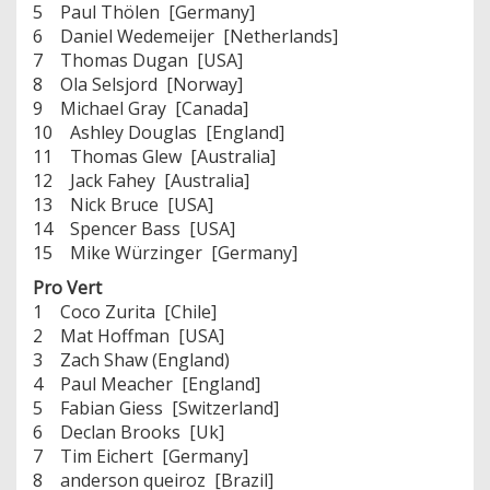
5 Paul Thölen [Germany]
6 Daniel Wedemeijer [Netherlands]
7 Thomas Dugan [USA]
8 Ola Selsjord [Norway]
9 Michael Gray [Canada]
10 Ashley Douglas [England]
11 Thomas Glew [Australia]
12 Jack Fahey [Australia]
13 Nick Bruce [USA]
14 Spencer Bass [USA]
15 Mike Würzinger [Germany]
Pro Vert
1 Coco Zurita [Chile]
2 Mat Hoffman [USA]
3 Zach Shaw (England)
4 Paul Meacher [England]
5 Fabian Giess [Switzerland]
6 Declan Brooks [Uk]
7 Tim Eichert [Germany]
8 anderson queiroz [Brazil]