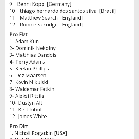
9 Benni Kopp [Germany]
10 thiago bernardo dos santos silva [Brazil]
11 Matthew Search [England]
12 Ronnie Surridge [England]
Pro Flat
1- Adam Kun
2- Dominik Nekolny
3- Matthias Dandois
4- Terry Adams
5- Keelan Phillips
6- Dez Maarsen
7- Kevin Nikulski
8- Waldemar Fatkin
9- Aleksi Ritsila
10- Dustyn Alt
11- Bert Ribul
12- James White
Pro Dirt
1. Nicholi Rogatkin [USA]