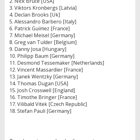
2. Nick Bruce [USA]
3. Viktors Kronbergs [Latvia]
4. Declan Brooks [Uk]
5. Alessandro Barbero [Italy]
6. Patrick Guimez [France]
7. Michael Meisel [Germany]
8. Greg van Tulder [Belgium]
9. Danny Josa [Hungary]
10. Philipp Baum [Germany]
11. Desmond Tessemaker [Netherlands]
12. Vincent Massardier [France]
13. Janek Wentzky [Germany]
14. Thomas Dugan [USA]
15. Josh Crosswell [England]
16. Timothe Bringer [France]
17. Vilibald Vitek [Czech Republic]
18. Stefan Pauli [Germany]