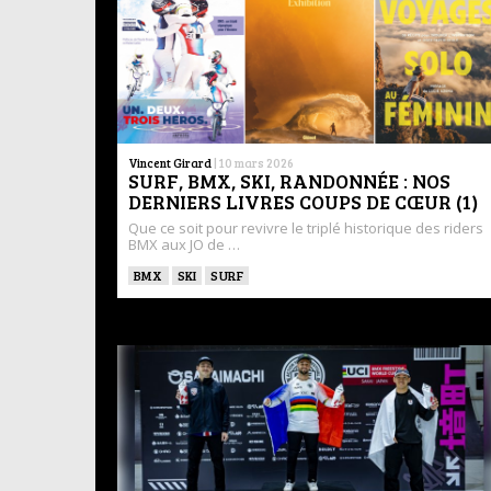
Vincent Girard
|
10 mars 2026
SURF, BMX, SKI, RANDONNÉE : NOS
DERNIERS LIVRES COUPS DE CŒUR (1)
Que ce soit pour revivre le triplé historique des riders
BMX aux JO de …
BMX
SKI
SURF