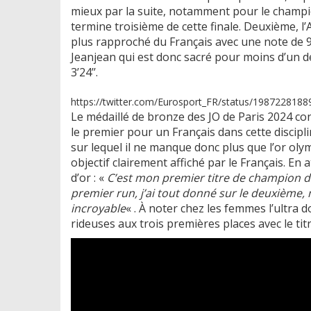
mieux par la suite, notamment pour le champio
termine troisième de cette finale. Deuxième, l’
plus rapproché du Français avec une note de 9
Jeanjean qui est donc sacré pour moins d’un d
3’24’’.
https://twitter.com/Eurosport_FR/status/198722818
Le médaillé de bronze des JO de Paris 2024 con
le premier pour un Français dans cette discip
sur lequel il ne manque donc plus que l’or ol
objectif clairement affiché par le Français. En 
d’or : «
C’est mon premier titre de champion du 
premier run, j’ai tout donné sur le deuxième, mê
incroyable
« . À noter chez les femmes l’ultra d
rideuses aux trois premières places avec le tit