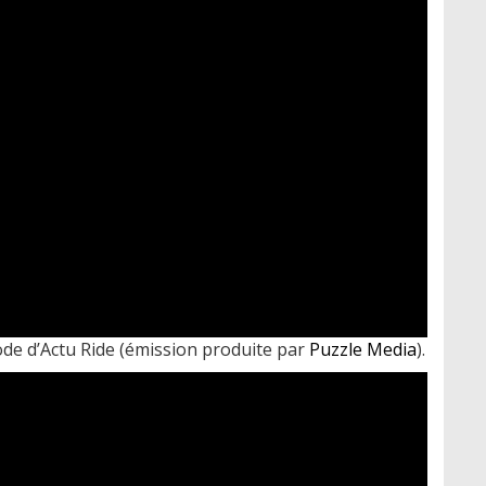
ode d’Actu Ride (émission produite par
Puzzle Media
).