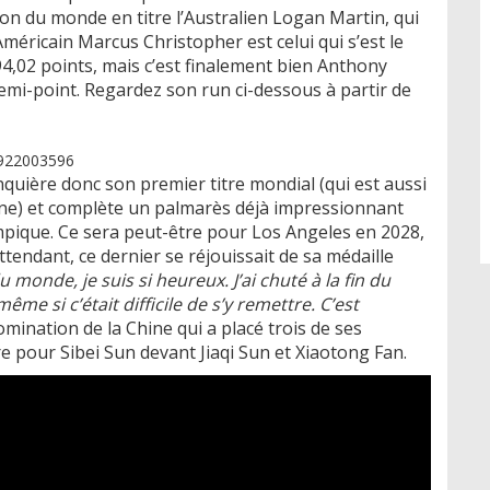
n du monde en titre l’Australien Logan Martin, qui
Américain Marcus Christopher est celui qui s’est le
4,02 points, mais c’est finalement bien Anthony
emi-point. Regardez son run ci-dessous à partir de
8922003596
quière donc son premier titre mondial (qui est aussi
line) et complète un palmarès déjà impressionnant
ympique. Ce sera peut-être pour Los Angeles en 2028,
attendant, ce dernier se réjouissait de sa médaille
monde, je suis si heureux. J’ai chuté à la fin du
me si c’était difficile de s’y remettre. C’est
omination de la Chine qui a placé trois de ses
re pour Sibei Sun devant Jiaqi Sun et Xiaotong Fan.