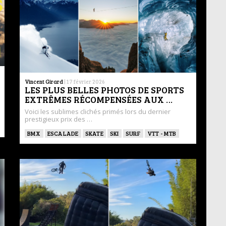
Vincent Girard
|
17 février 2026
LES PLUS BELLES PHOTOS DE SPORTS
EXTRÊMES RÉCOMPENSÉES AUX …
Voici les sublimes clichés primés lors du dernier
prestigieux prix des …
BMX
ESCALADE
SKATE
SKI
SURF
VTT - MTB