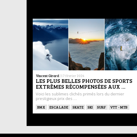
Vincent Girard
|
17 février 2026
LES PLUS BELLES PHOTOS DE SPORTS
EXTRÊMES RÉCOMPENSÉES AUX …
Voici les sublimes clichés primés lors du dernier
prestigieux prix des …
BMX
ESCALADE
SKATE
SKI
SURF
VTT - MTB