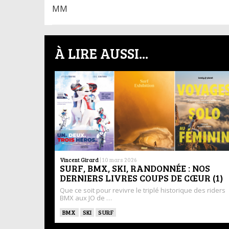
MM
À LIRE AUSSI...
Vincent Girard
|
10 mars 2026
SURF, BMX, SKI, RANDONNÉE : NOS
DERNIERS LIVRES COUPS DE CŒUR (1)
Que ce soit pour revivre le triplé historique des riders
BMX aux JO de …
BMX
SKI
SURF