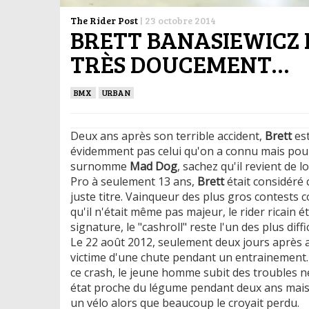
The Rider Post
|
23 octobre 2014
BRETT BANASIEWICZ
TRÈS DOUCEMENT…
BMX
URBAN
Deux ans après son terrible accident,
Brett
est
évidemment pas celui qu'on a connu mais pour 
surnomme
Mad Dog
, sachez qu'il revient de l
Pro à seulement 13 ans,
Brett
était considéré 
juste titre. Vainqueur des plus gros contests
qu'il n'était même pas majeur, le rider ricain ét
signature, le "cashroll" reste l'un des plus diff
Le 22 août 2012, seulement deux jours après 
victime d'une chute pendant un entrainement. 
ce crash, le jeune homme subit des troubles 
état proche du légume pendant deux ans mais sa
un vélo alors que beaucoup le croyait perdu.