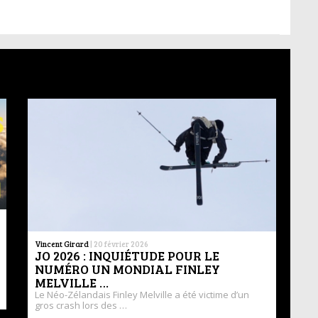
Vincent Girard
|
20 février 2026
JO 2026 : INQUIÉTUDE POUR LE
NUMÉRO UN MONDIAL FINLEY
MELVILLE …
Le Néo-Zélandais Finley Melville a été victime d’un
gros crash lors des …