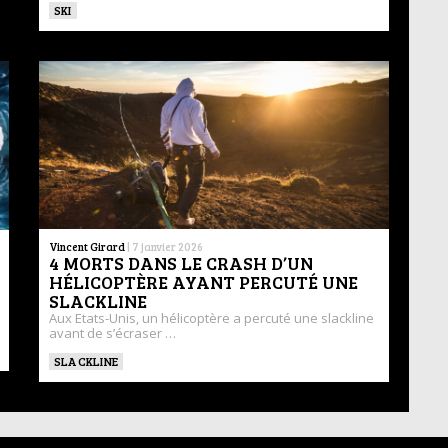
SKI
Vincent Girard
|
7 janvier 2026
4 MORTS DANS LE CRASH D’UN
HÉLICOPTÈRE AYANT PERCUTÉ UNE
SLACKLINE
Aux Etats-Unis, un hélicoptère a percuté une slackline
avant de s’écraser …
SLACKLINE