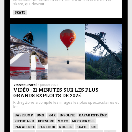
skate, qui devrait …
SKATE
Vincent Girard
|
5 janvier 2026
VIDÉO : 21 MINUTES SUR LES PLUS
GRANDS EXPLOITS DE 2025
Riding Zone a compilé les images les plus spectaculaires et
les …
BASEJUMP
BMX
FMX
INSOLITE
KAYAK EXTRÊME
KITEBOARD
KITESURF
MOTO
MOTOCROSS
PARAPENTE
PARKOUR
ROLLER
SKATE
SKI