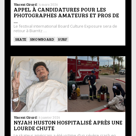
Vincent Girard
|
4 mars 2026
APPEL À CANDIDATURES POUR LES
PHOTOGRAPHES AMATEURS ET PROS DE
…
Le festival international Board Culture Exposure sera de
retour à Biarritz …
SKATE
SNOWBOARD
SURF
Vincent Girard
|
6 janvier 2026
NYJAH HUSTON HOSPITALISÉ APRÈS UNE
LOURDE CHUTE
Le skateur américain a été victime d’un sévère crash en