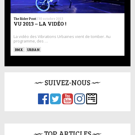
The Rider Post
|
30 octobre 2013
VU 2013 – LA VIDÉO !
La vidéo des Vibrations Urbaines vient de tomber. Au
programme, des …
BMX
URBAN
SUIVEZ-NOUS
TOP ARTICLES