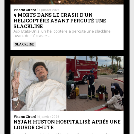
Vincent Girard
|
7 janvier 2026
4 MORTS DANS LE CRASH D’UN
HÉLICOPTÈRE AYANT PERCUTÉ UNE
SLACKLINE
Aux Etats-Unis, un hélicoptère a percuté une slackline
avant de s’écraser …
SLACKLINE
Vincent Girard
|
6 janvier 2026
NYJAH HUSTON HOSPITALISÉ APRÈS UNE
LOURDE CHUTE