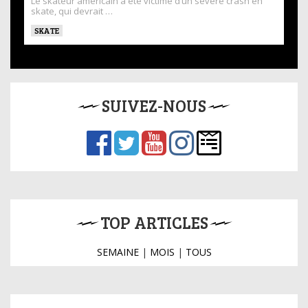
Le skateur américain a été victime d’un sévère crash en
skate, qui devrait …
SKATE
SUIVEZ-NOUS
TOP ARTICLES
SEMAINE
|
MOIS
|
TOUS