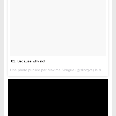
82. Because why not
Une photo publiée par Maxime Sirugue (@siirvgve) le
8 Janv. 2017 à 12h50 PST