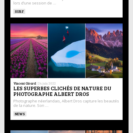
lors d’une session de …
SURF
Vincent Girard
|
24 juin 2022
LES SUPERBES CLICHÉS DE NATURE DU
PHOTOGRAPHE ALBERT DROS
Photographe néerlandais, Albert Dros capture les beautés
de la nature. Son …
NEWS