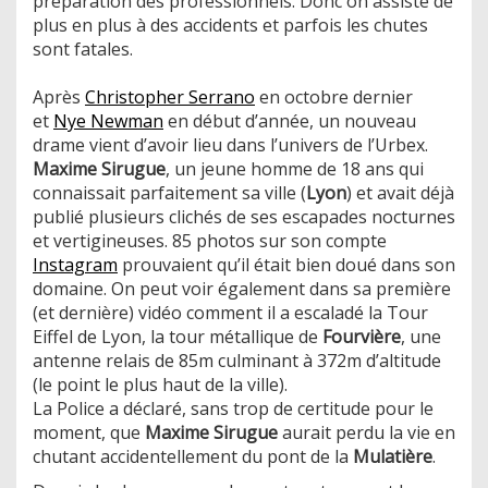
préparation des professionnels. Donc on assiste de
plus en plus à des accidents et parfois les chutes
sont fatales.
Après
Christopher Serrano
en octobre dernier
et
Nye Newman
en début d’année, un nouveau
drame vient d’avoir lieu dans l’univers de l’Urbex.
Maxime Sirugue
, un jeune homme de 18 ans qui
connaissait parfaitement sa ville (
Lyon
) et avait déjà
publié plusieurs clichés de ses escapades nocturnes
et vertigineuses. 85 photos sur son compte
Instagram
prouvaient qu’il était bien doué dans son
domaine. On peut voir également dans sa première
(et dernière) vidéo comment il a escaladé la Tour
Eiffel de Lyon, la tour métallique de
Fourvière
, une
antenne relais de 85m culminant à 372m d’altitude
(le point le plus haut de la ville).
La Police a déclaré, sans trop de certitude pour le
moment, que
Maxime Sirugue
aurait perdu la vie en
chutant accidentellement du pont de la
Mulatière
.