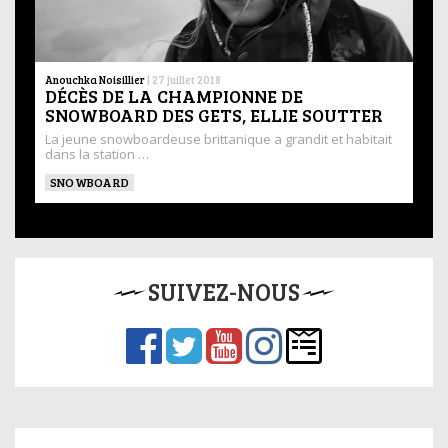
Anouchka Noisillier
|
27 juillet 2018
DÉCÈS DE LA CHAMPIONNE DE
SNOWBOARD DES GETS, ELLIE SOUTTER
La jeune snowboardeuse brittanique a grandit et habitait
dans la station …
SNOWBOARD
SUIVEZ-NOUS