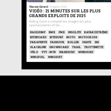
Vincent Girard
|
5 janvier 2026
VIDÉO : 21 MINUTES SUR LES PLUS
GRANDS EXPLOITS DE 2025
Riding Zone a compilé les images les plus
spectaculaires et les …
BASEJUMP
BMX
FMX
INSOLITE
KAYAK EXTRÊME
KITEBOARD
KITESURF
MOTO
MOTOCROSS
PARAPENTE
PARKOUR
ROLLER
SKATE
SKI
SLACKLINE
SNOWBOARD
TRAIL
TROTTINETTE
VÉLO
VTT - MTB
WAKESURF
WINDSURF
WINGFOIL
WINGSUIT