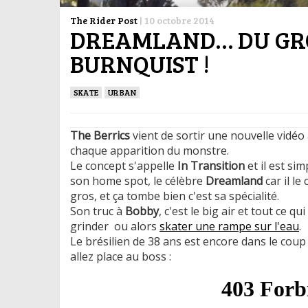
The Rider Post
|
10 octobre 2014
DREAMLAND… DU GROS
BURNQUIST !
SKATE
URBAN
The Berrics
vient de sortir une nouvelle vidéo
chaque apparition du monstre.
Le concept s'appelle
In Transition
et il est si
son home spot, le célèbre
Dreamland
car il l
gros, et ça tombe bien c'est sa spécialité.
Son truc à
Bobby
, c'est le big air et tout ce 
grinder ou alors
skater une rampe sur l'eau
. ​
Le brésilien de 38 ans est encore dans le coup
allez place au boss :