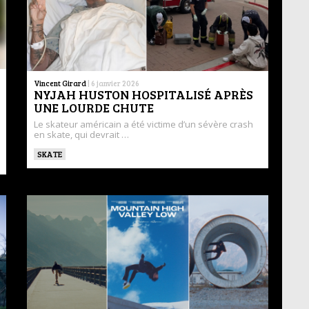
Vincent Girard
|
6 janvier 2026
NYJAH HUSTON HOSPITALISÉ APRÈS
UNE LOURDE CHUTE
Le skateur américain a été victime d’un sévère crash
en skate, qui devrait …
SKATE