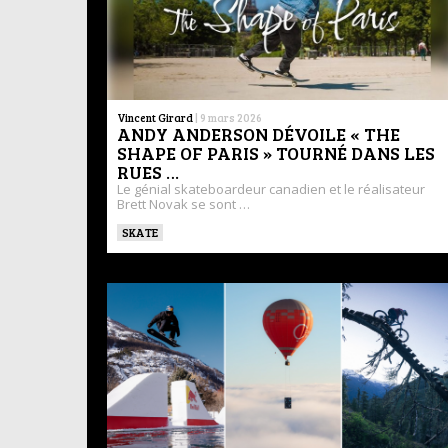
Vincent Girard
|
9 mars 2026
ANDY ANDERSON DÉVOILE « THE
SHAPE OF PARIS » TOURNÉ DANS LES
RUES …
Le génial skateboardeur canadien et le réalisateur
Brett Novak se sont …
SKATE