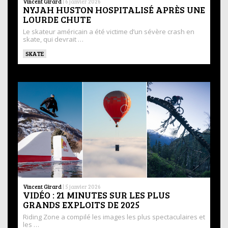
Vincent Girard
|
6 janvier 2026
NYJAH HUSTON HOSPITALISÉ APRÈS UNE
LOURDE CHUTE
Le skateur américain a été victime d’un sévère crash en
skate, qui devrait …
SKATE
Vincent Girard
|
5 janvier 2026
VIDÉO : 21 MINUTES SUR LES PLUS
GRANDS EXPLOITS DE 2025
Riding Zone a compilé les images les plus spectaculaires et
les …