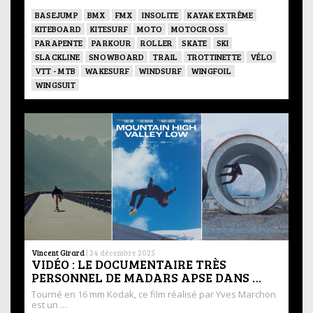
BASEJUMP
BMX
FMX
INSOLITE
KAYAK EXTRÊME
KITEBOARD
KITESURF
MOTO
MOTOCROSS
PARAPENTE
PARKOUR
ROLLER
SKATE
SKI
SLACKLINE
SNOWBOARD
TRAIL
TROTTINETTE
VÉLO
VTT - MTB
WAKESURF
WINDSURF
WINGFOIL
WINGSUIT
Vincent Girard
|
24 décembre 2025
VIDÉO : LE DOCUMENTAIRE TRÈS
PERSONNEL DE MADARS APSE DANS …
Tourné en 16 mm Kodak, ce film réalisé par Yves Marchon
est un …