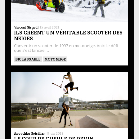
Vincent Girard
|
15 avril 2021
ILS CRÉENT UN VÉRITABLE SCOOTER DES
NEIGES
Convertir un scooter de 1997 en motoneige. Voici le défi
que s’est lancée …
INCLASSABLE
MOTONEIGE
Anouchka Noisillier
|
8 juin 2018
LE COUP DE GUEULE DE DEVIN