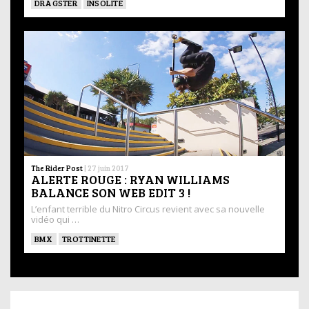
DRAGSTER
INSOLITE
The Rider Post
|
27 juin 2017
ALERTE ROUGE : RYAN WILLIAMS
BALANCE SON WEB EDIT 3 !
L’enfant terrible du Nitro Circus revient avec sa nouvelle
vidéo qui …
BMX
TROTTINETTE