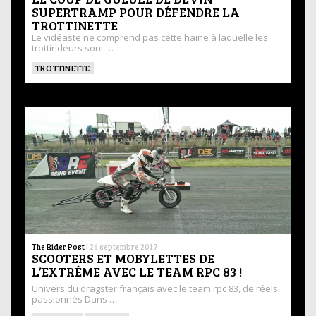
SUPERTRAMP POUR DÉFENDRE LA
TROTTINETTE
Le vidéaste ne comprend pas cette haine à laquelle les
trottirideurs sont …
TROTTINETTE
The Rider Post
|
26 septembre 2017
SCOOTERS ET MOBYLETTES DE
L’EXTRÊME AVEC LE TEAM RPC 83 !
Univers du dragster français avec le team rpc 83, de réels
passionnés Dans …