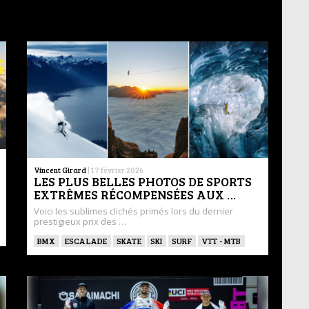
Vincent Girard
|
17 février 2026
LES PLUS BELLES PHOTOS DE SPORTS
EXTRÊMES RÉCOMPENSÉES AUX …
Voici les sublimes clichés primés lors du dernier
prestigieux prix des …
BMX
ESCALADE
SKATE
SKI
SURF
VTT - MTB