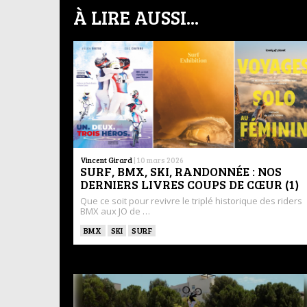
À LIRE AUSSI...
Vincent Girard
|
10 mars 2026
SURF, BMX, SKI, RANDONNÉE : NOS
DERNIERS LIVRES COUPS DE CŒUR (1)
Que ce soit pour revivre le triplé historique des riders
BMX aux JO de …
BMX
SKI
SURF