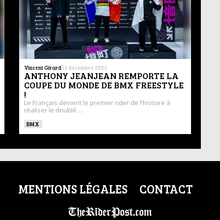
Vincent Girard
|
1 décembre 2025
ANTHONY JEANJEAN REMPORTE LA
COUPE DU MONDE DE BMX FREESTYLE
!
Le Français devient le premier rider de l’histoire à
réaliser le doublé …
BMX
MENTIONS LÉGALES
CONTACT