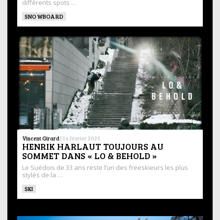
différents spots …
SNOWBOARD
Vincent Girard
|
14 février 2025
HENRIK HARLAUT TOUJOURS AU
SOMMET DANS « LO & BEHOLD »
Le Suédois de 33 ans reste l’un des freeskieurs les plus
stylés de la …
SKI