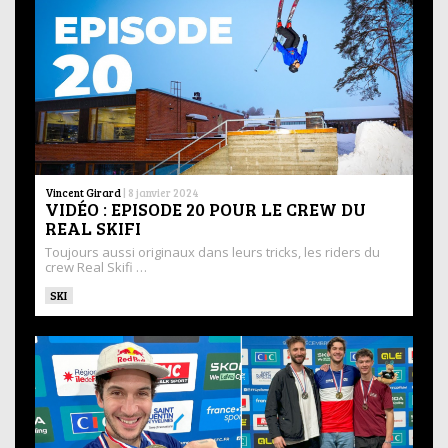
Vincent Girard
|
8 janvier 2024
VIDÉO : EPISODE 20 POUR LE CREW DU
REAL SKIFI
Toujours aussi originaux dans leurs tricks, les riders du
crew Real Skifi …
SKI