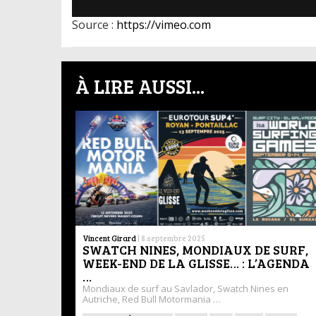
Source :
https://vimeo.com
À LIRE AUSSI...
Vincent Girard
|
8 septembre 2025
SWATCH NINES, MONDIAUX DE SURF,
WEEK-END DE LA GLISSE… : L’AGENDA
…
Mondiaux de surf au Savlador, Swatch Nines en
Autriche, Red Bull Motormania …