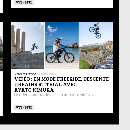
VTT - MTB
Vincent Girard
|
6 mars 2024
VIDÉO : EN MODE FREERIDE, DESCENTE
URBAINE ET TRIAL AVEC
AYATO KIMURA
Le rider japonais dévoile sa dernière vidéo …
VTT - MTB