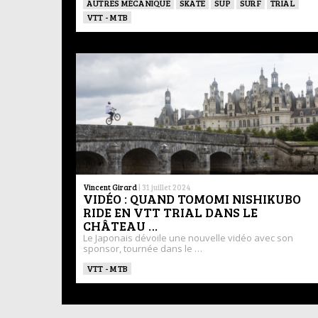
AUTRES MÉCANIQUE
SKATE
SUP
SURF
TRIAL
VTT - MTB
Vincent Girard
|
31 juillet 2024
VIDÉO : QUAND TOMOMI NISHIKUBO
RIDE EN VTT TRIAL DANS LE
CHÂTEAU …
Le Japonais dévoile une nouvelle vidéo avec son
sponsor, tournée dans le …
VTT - MTB