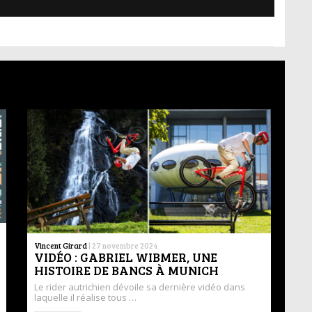
Vincent Girard
|
27 novembre 2024
VIDÉO : GABRIEL WIBMER, UNE
HISTOIRE DE BANCS À MUNICH
Le rider autrichien dévoile sa dernière vidéo dans
laquelle il réalise tous …