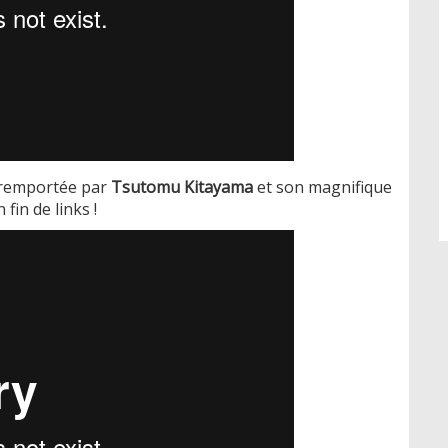
a remportée par
Tsutomu Kitayama
et son magnifique
fin de links !