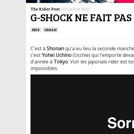
The Rider Post
|
29 juillet 2013
G-SHOCK NE FAIT PA
BMX
URBAN
C'est à
Shonan
qu'a eu lieu la seconde manche
c'est
Yohei Uchino
(Ucchie) qui l'emporte dev
d'année à
Tokyo
. Voir les japonais rider est to
impossibles.