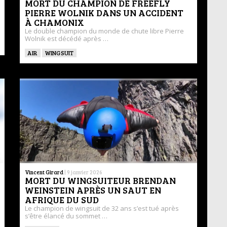
MORT DU CHAMPION DE FREEFLY
PIERRE WOLNIK DANS UN ACCIDENT
À CHAMONIX
Le double champion du monde de chute libre Pierre
Wolnik est décédé après …
AIR
WINGSUIT
Vincent Girard
|
9 janvier 2026
MORT DU WINGSUITEUR BRENDAN
WEINSTEIN APRÈS UN SAUT EN
AFRIQUE DU SUD
Le champion de wingsuit de 32 ans s’est tué après
s’être élancé du sommet …