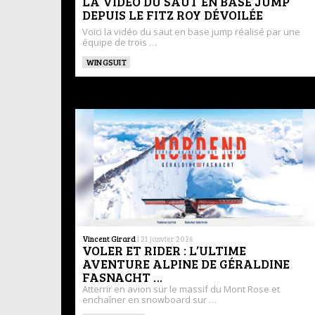
LA VIDÉO DU SAUT EN BASE JUMP
DEPUIS LE FITZ ROY DÉVOILÉE
Voici la vidéo du saut en base jump réalisé par une
équipe de trois …
WINGSUIT
Vincent Girard
|
21 janvier 2026
VOLER ET RIDER : L’ULTIME
AVENTURE ALPINE DE GÉRALDINE
FASNACHT …
Atterrir en avion sur le massif du Mont Rose et
enchaîner en snowboard sur …