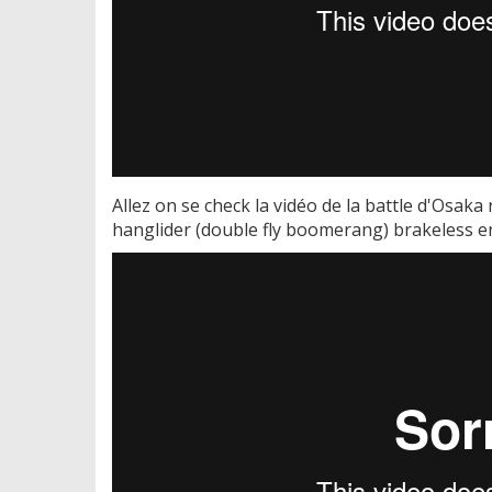
Allez on se check la vidéo de la battle d'Osak
hanglider (double fly boomerang) brakeless en 