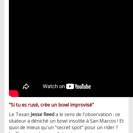
"Si tu es rusé, crée un bowl improvisé"
Le Texan
Jesse Reed
a le sens de l'observation : ce
skateur a déniché un bowl insolite à San Marcos ! Et
quoi de mieux qu'un "secret spot" pour un rider ?