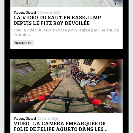
Vincent Girard
|
23 février 2026
LA VIDÉO DU SAUT EN BASE JUMP
DEPUIS LE FITZ ROY DÉVOILÉE
Voici la vidéo du saut en base jump réalisé par une équipe
de trois …
WINGSUIT
Vincent Girard
|
2 février 2026
VIDÉO : LA CAMÉRA EMBARQUÉE DE
FOLIE DE FELIPE AGURTO DANS LES …