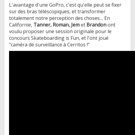
L'avantage d'une GoPro, c'est qu'elle peut se fixer
sur des bras téléscopiques, et transformer
totalement notre perception des choses… En
Californie,
Tanner, Roman, Jem
et
Brandon
ont
voulu proposer une session originale pour le
concours Skateboarding is Fun, et l'ont joué
"caméra de surveillance à Cerritos !"