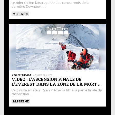
Le rider chilien faisait partie des concurrents de la
dernière Downtown …
VTT - MTB
Vincent Girard
|
22 janvier 2026
VIDÉO : L’ASCENSION FINALE DE
L’EVEREST DANS LA ZONE DE LA MORT …
L’alpiniste amateur Ryan Mitchell a filmé la partie finale de
l’ascension …
ALPINISME