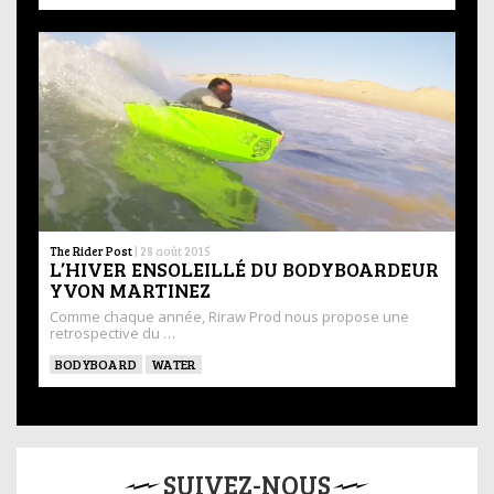
The Rider Post
|
28 août 2015
L’HIVER ENSOLEILLÉ DU BODYBOARDEUR
YVON MARTINEZ
Comme chaque année, Riraw Prod nous propose une
retrospective du …
BODYBOARD
WATER
SUIVEZ-NOUS