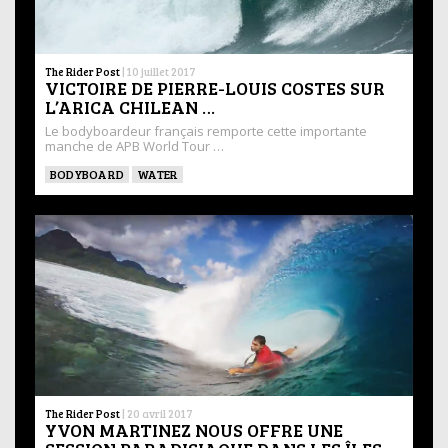
The Rider Post
|
10 juillet 2017
VICTOIRE DE PIERRE-LOUIS COSTES SUR
L’ARICA CHILEAN …
Le bodyboardeur français remporte cette importante
manche de APB World Tour …
BODYBOARD
WATER
The Rider Post
|
20 avril 2017
YVON MARTINEZ NOUS OFFRE UNE