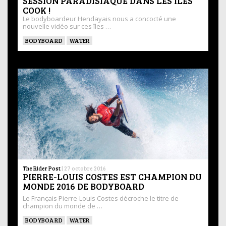
SESSION PARADISIAQUE DANS LES ÎLES
COOK !
Le bodyboardeur Hendayais nous a concocté une
nouvelle vidéo sur ces îles …
BODYBOARD
WATER
The Rider Post
|
27 octobre 2016
PIERRE-LOUIS COSTES EST CHAMPION DU
MONDE 2016 DE BODYBOARD
Le Français Pierre-Louis Costes décroche le titre de
champion du monde de …
BODYBOARD
WATER