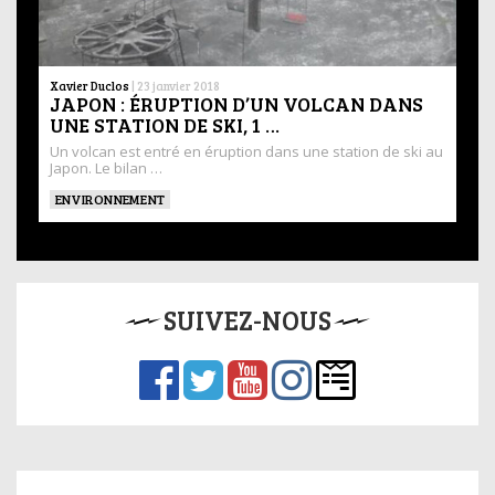
Xavier Duclos
|
23 janvier 2018
JAPON : ÉRUPTION D’UN VOLCAN DANS
UNE STATION DE SKI, 1 …
Un volcan est entré en éruption dans une station de ski au
Japon. Le bilan …
ENVIRONNEMENT
SUIVEZ-NOUS