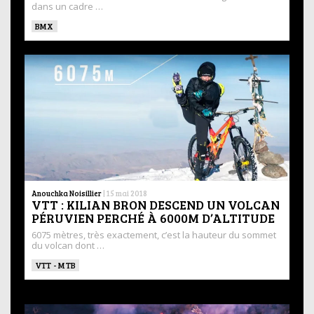
dans un cadre …
BMX
Anouchka Noisillier
|
15 mai 2018
VTT : KILIAN BRON DESCEND UN VOLCAN
PÉRUVIEN PERCHÉ À 6000M D’ALTITUDE
6075 mètres, très exactement, c’est la hauteur du sommet
du volcan dont …
VTT - MTB