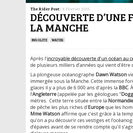
The Rider Post
|
8 février 2015
DÉCOUVERTE D’UNE F
LA MANCHE
INSOLITE
WATER
Après l'
incroyable découverte d'un océan au ce
de plusieurs milliers d’années qui vient d'être
La plongeuse océanographe
Dawn Watson
vi
immergée sous la Manche. Cette immense forêt 
glaces il y a plus de 6 000 ans d'après la
BBC
. 
l’
Angleterre
(appelée par les géologues "
Dogg
mètres.
Cette terre située entre la
Normandi
de pêche les plus riches d'
Europe
que les ho
Mme Watson
affirme que c'est grâce à la temp
qu'on a pu découvrir ces vestiges et l’océano
d’épaves avant de se rendre compte qu'il s’agi