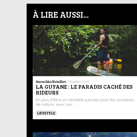
À LIRE AUSSI...
Anouchka Noisillier
|
18 juillet 2018
LA GUYANE : LE PARADIS CACHÉ DES
RIDEURS
En plus d’être un véritable paradis pour les amateurs
de nature, avec ses …
LIFESTYLE