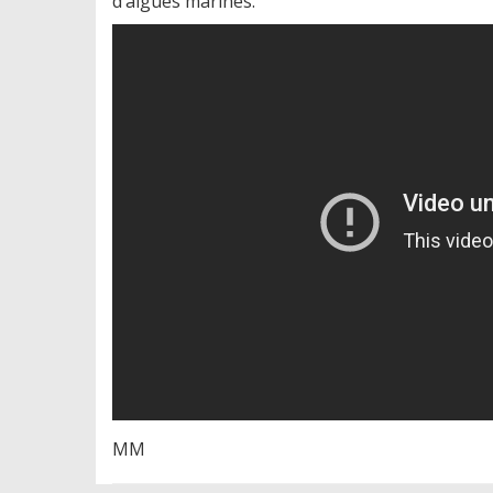
d’algues marines.
MM