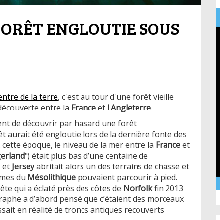
ORÊT ENGLOUTIE SOUS
ntre de la terre
, c'est au tour d'une forêt vieille
 découverte entre la
France
et
l'Angleterre
.
ent de découvrir par hasard une forêt
aurait été engloutie lors de la dernière fonte des
À cette époque, le niveau de la mer entre la
France
et
erland
") était plus bas d’une centaine de
e
et
Jersey
abritait alors un des terrains de chasse et
mmes du
Mésolithique
pouvaient parcourir à pied.
ête qui a éclaté près des côtes de
Norfolk
fin 2013
graphe a d’abord pensé que c’étaient des morceaux
ssait en réalité de troncs antiques recouverts