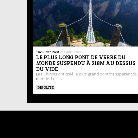
The Rider Post
|
27 avril 2018
LE PLUS LONG PONT DE VERRE DU
MONDE SUSPENDU À 218M AU DESSUS
DU VIDE
Les Chinois ont créé le plus grand pont transparent du
monde. Les …
INSOLITE