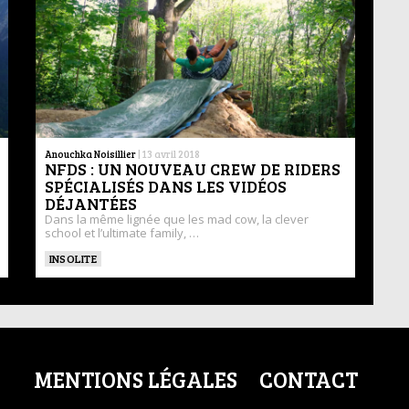
Anouchka Noisillier
|
13 avril 2018
NFDS : UN NOUVEAU CREW DE RIDERS
SPÉCIALISÉS DANS LES VIDÉOS
DÉJANTÉES
Dans la même lignée que les mad cow, la clever
school et l’ultimate family, …
INSOLITE
MENTIONS LÉGALES
CONTACT