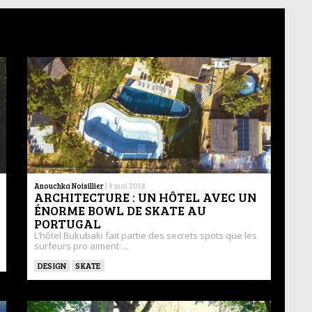
Anouchka Noisillier
|
9 mai 2018
ARCHITECTURE : UN HÔTEL AVEC UN
ÉNORME BOWL DE SKATE AU
PORTUGAL
L’hôtel Bukubaki fait partie des secrets spots que les
surfeurs pro aiment …
DESIGN
SKATE