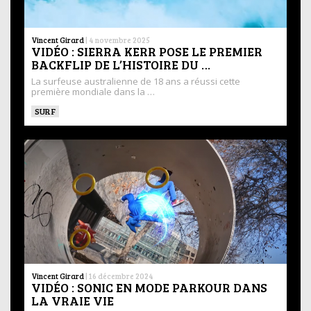
Vincent Girard
|
4 novembre 2025
VIDÉO : SIERRA KERR POSE LE PREMIER
BACKFLIP DE L’HISTOIRE DU …
La surfeuse australienne de 18 ans a réussi cette
première mondiale dans la …
SURF
Vincent Girard
|
16 décembre 2024
VIDÉO : SONIC EN MODE PARKOUR DANS
LA VRAIE VIE