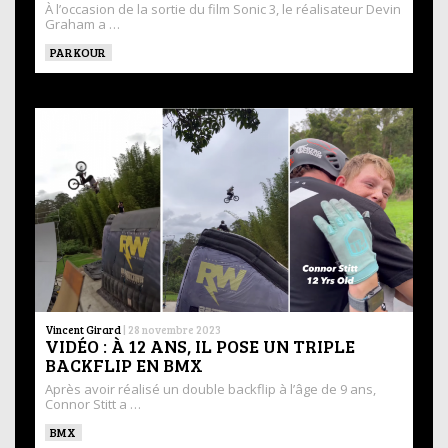
À l’occasion de la sortie du film Sonic 3, le réalisateur Devin
Graham a …
PARKOUR
Vincent Girard
|
28 novembre 2023
VIDÉO : À 12 ANS, IL POSE UN TRIPLE
BACKFLIP EN BMX
Après avoir réalisé un double backflip à l’âge de 9 ans,
Connor Stitt a …
BMX