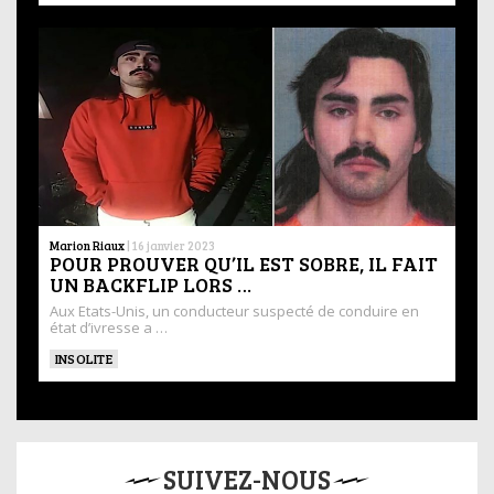
Marion Riaux
|
16 janvier 2023
POUR PROUVER QU’IL EST SOBRE, IL FAIT
UN BACKFLIP LORS …
Aux Etats-Unis, un conducteur suspecté de conduire en
état d’ivresse a …
INSOLITE
SUIVEZ-NOUS