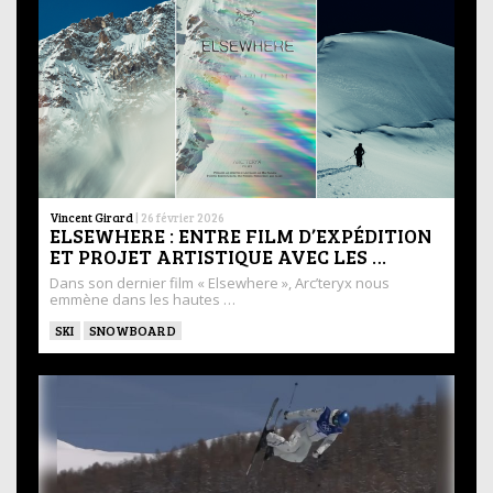
Vincent Girard
|
26 février 2026
ELSEWHERE : ENTRE FILM D’EXPÉDITION
ET PROJET ARTISTIQUE AVEC LES …
Dans son dernier film « Elsewhere », Arc’teryx nous
emmène dans les hautes …
SKI
SNOWBOARD