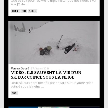
Que ce soit pour revivre le triplé historique des riders BMX
aux JO de …
BMX
SKI
SURF
Vincent Girard
|
27 février 2026
VIDÉO : ILS SAUVENT LA VIE D’UN
SKIEUR COINCÉ SOUS LA NEIGE
Deux skieurs sont tombés par hasard sur un autre rider
coincé sous la neige …
SKI