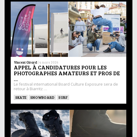
Vincent Girard
|
4 mars 2026
APPEL À CANDIDATURES POUR LES
PHOTOGRAPHES AMATEURS ET PROS DE
…
Le festival international Board Culture Exposure sera de
retour à Biarritz …
SKATE
SNOWBOARD
SURF