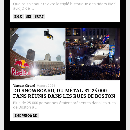
Que ce soit pour revivre le triplé historique des riders BMX
aux JO de …
BMX
SKI
SURF
Vincent Girard
|
9 mars 2026
DU SNOWBOARD, DU MÉTAL ET 25 000
FANS RÉUNIS DANS LES RUES DE BOSTON
Plus de 25 000 personnes étaient présentes dans les rues
de Boston à …
SNOWBOARD