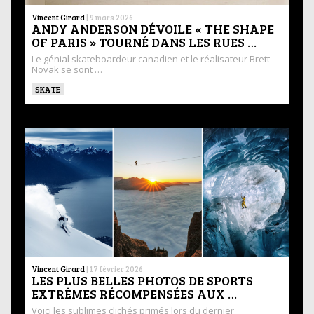
Vincent Girard
|
9 mars 2026
ANDY ANDERSON DÉVOILE « THE SHAPE
OF PARIS » TOURNÉ DANS LES RUES …
Le génial skateboardeur canadien et le réalisateur Brett
Novak se sont …
SKATE
Vincent Girard
|
17 février 2026
LES PLUS BELLES PHOTOS DE SPORTS
EXTRÊMES RÉCOMPENSÉES AUX …
Voici les sublimes clichés primés lors du dernier