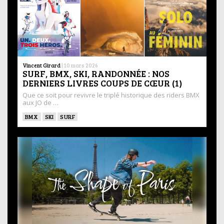
Vincent Girard
|
10 mars 2026
SURF, BMX, SKI, RANDONNÉE : NOS
DERNIERS LIVRES COUPS DE CŒUR (1)
Que ce soit pour revivre le triplé historique des riders BMX
aux JO de …
BMX
SKI
SURF