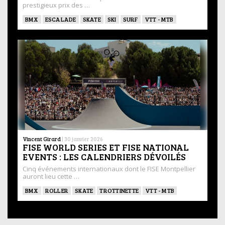
prestigieux prix des …
BMX
ESCALADE
SKATE
SKI
SURF
VTT - MTB
Vincent Girard
|
30 janvier 2026
FISE WORLD SERIES ET FISE NATIONAL
EVENTS : LES CALENDRIERS DÉVOILÉS
Cinq événements internationaux dont le FISE Montpellier
auront lieu cette …
BMX
ROLLER
SKATE
TROTTINETTE
VTT - MTB