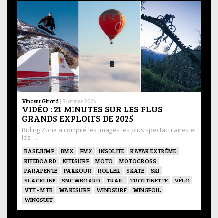
Vincent Girard
|
5 janvier 2026
VIDÉO : 21 MINUTES SUR LES PLUS
GRANDS EXPLOITS DE 2025
Riding Zone a compilé les images les plus spectaculaires et
les …
BASEJUMP
BMX
FMX
INSOLITE
KAYAK EXTRÊME
KITEBOARD
KITESURF
MOTO
MOTOCROSS
PARAPENTE
PARKOUR
ROLLER
SKATE
SKI
SLACKLINE
SNOWBOARD
TRAIL
TROTTINETTE
VÉLO
VTT - MTB
WAKESURF
WINDSURF
WINGFOIL
WINGSUIT