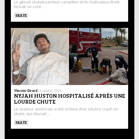
Le génial skateboardeur canadien et le réalisateur Brett
Novak se sont …
SKATE
Vincent Girard
|
6 janvier 2026
NYJAH HUSTON HOSPITALISÉ APRÈS UNE
LOURDE CHUTE
Le skateur américain a été victime d’un sévère crash en
skate, qui devrait …
SKATE