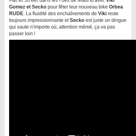
Viki
Gomez et Secko
pour fêter leur nouveau bike
Orbea
RUDE
. La fluidité des enchaînements de
Viki
reste
toujours impressionnante et
Secko
est juste un dingue
qui saute n'importe où, attention mémé, ça va pas
passer loin !