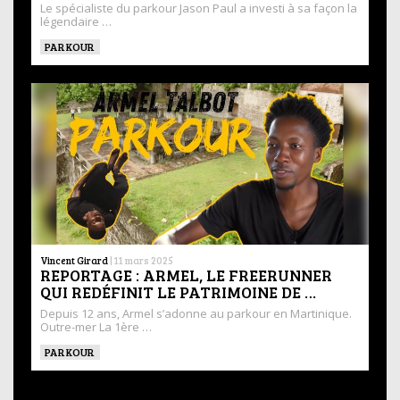
Le spécialiste du parkour Jason Paul a investi à sa façon la
légendaire …
PARKOUR
Vincent Girard
|
11 mars 2025
REPORTAGE : ARMEL, LE FREERUNNER
QUI REDÉFINIT LE PATRIMOINE DE …
Depuis 12 ans, Armel s’adonne au parkour en Martinique.
Outre-mer La 1ère …
PARKOUR