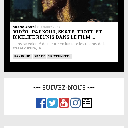
Vincent Girard
|
31 octobre 2024
VIDÉO : PARKOUR, SKATE, TROTT’ ET
BIKELIFE RÉUNIS DANS LE FILM …
Dans sa volonté de mettre en lumière les talents de la
street culture, la …
PARKOUR
SKATE
TROTTINETTE
SUIVEZ-NOUS