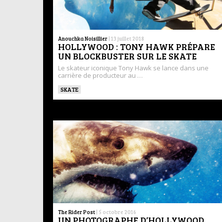
Anouchka Noisillier
|
13 juillet 2018
HOLLYWOOD : TONY HAWK PRÉPARE
UN BLOCKBUSTER SUR LE SKATE
Le skateur iconique Tony Hawk se lance dans une
carrière de producteur au …
SKATE
The Rider Post
|
5 octobre 2016
UN PHOTOGRAPHE D’HOLLYWOOD