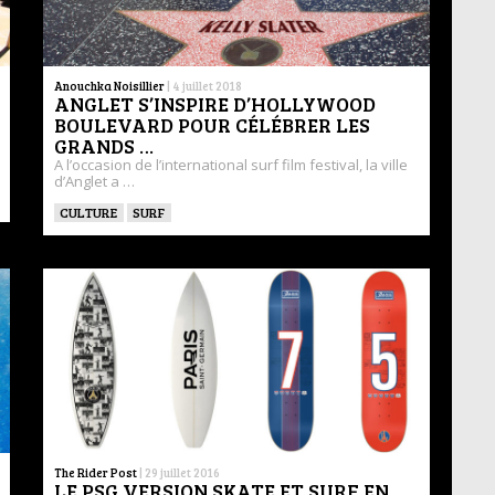
Anouchka Noisillier
|
4 juillet 2018
ANGLET S’INSPIRE D’HOLLYWOOD
BOULEVARD POUR CÉLÉBRER LES
GRANDS …
A l’occasion de l’international surf film festival, la ville
d’Anglet a …
CULTURE
SURF
The Rider Post
|
29 juillet 2016
LE PSG VERSION SKATE ET SURF EN