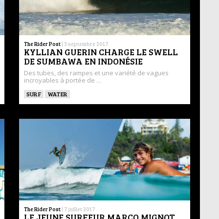
The Rider Post
|
3 septembre 2017
KYLLIAN GUERIN CHARGE LE SWELL
DE SUMBAWA EN INDONÉSIE
Des tubes, des rampes et une variété de vagues
incroyables à portée de …
SURF
WATER
The Rider Post
|
7 juillet 2017
LE JEUNE SURFEUR MARCO MIGNOT