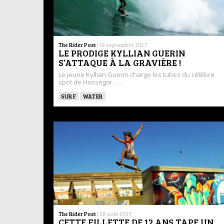
The Rider Post
|
18 septembre 2017
LE PRODIGE KYLLIAN GUERIN
S’ATTAQUE À LA GRAVIÈRE !
Le jeune Kyllian Guerin charge les tubes du célèbre
spot de Hossegor. …
SURF
WATER
The Rider Post
|
28 août 2017
CETTE FILLETTE DE 12 ANS TAPE UN