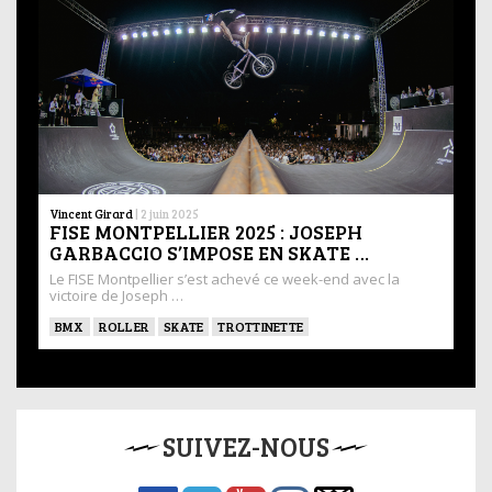
Vincent Girard
|
2 juin 2025
FISE MONTPELLIER 2025 : JOSEPH
GARBACCIO S’IMPOSE EN SKATE …
Le FISE Montpellier s’est achevé ce week-end avec la
victoire de Joseph …
BMX
ROLLER
SKATE
TROTTINETTE
SUIVEZ-NOUS