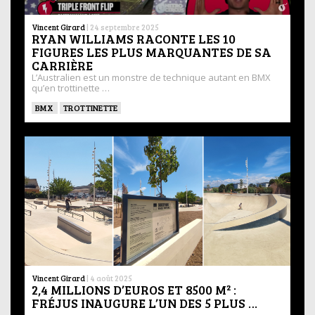
Vincent Girard
|
24 septembre 2025
RYAN WILLIAMS RACONTE LES 10
FIGURES LES PLUS MARQUANTES DE SA
CARRIÈRE
L’Australien est un monstre de technique autant en BMX
qu’en trottinette …
BMX
TROTTINETTE
Vincent Girard
|
4 août 2025
2,4 MILLIONS D’EUROS ET 8500 M² :
FRÉJUS INAUGURE L’UN DES 5 PLUS …