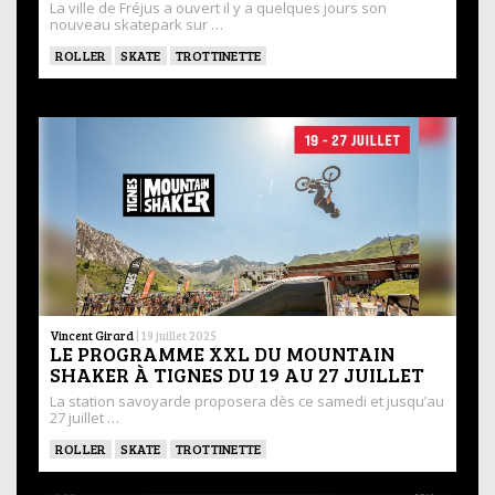
La ville de Fréjus a ouvert il y a quelques jours son
nouveau skatepark sur …
ROLLER
SKATE
TROTTINETTE
Vincent Girard
|
19 juillet 2025
LE PROGRAMME XXL DU MOUNTAIN
SHAKER À TIGNES DU 19 AU 27 JUILLET
La station savoyarde proposera dès ce samedi et jusqu’au
27 juillet …
ROLLER
SKATE
TROTTINETTE