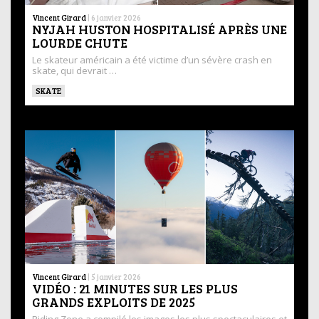
Vincent Girard
|
6 janvier 2026
NYJAH HUSTON HOSPITALISÉ APRÈS UNE
LOURDE CHUTE
Le skateur américain a été victime d’un sévère crash en
skate, qui devrait …
SKATE
Vincent Girard
|
5 janvier 2026
VIDÉO : 21 MINUTES SUR LES PLUS
GRANDS EXPLOITS DE 2025
Riding Zone a compilé les images les plus spectaculaires et