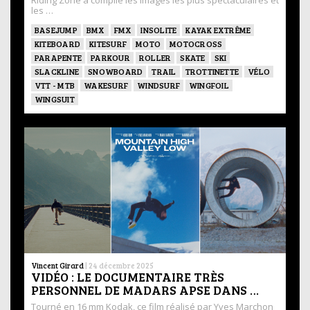
les …
BASEJUMP
BMX
FMX
INSOLITE
KAYAK EXTRÊME
KITEBOARD
KITESURF
MOTO
MOTOCROSS
PARAPENTE
PARKOUR
ROLLER
SKATE
SKI
SLACKLINE
SNOWBOARD
TRAIL
TROTTINETTE
VÉLO
VTT - MTB
WAKESURF
WINDSURF
WINGFOIL
WINGSUIT
Vincent Girard
|
24 décembre 2025
VIDÉO : LE DOCUMENTAIRE TRÈS
PERSONNEL DE MADARS APSE DANS …
Tourné en 16 mm Kodak, ce film réalisé par Yves Marchon