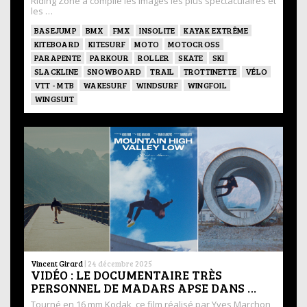
Riding Zone a compilé les images les plus spectaculaires et
les …
BASEJUMP
BMX
FMX
INSOLITE
KAYAK EXTRÊME
KITEBOARD
KITESURF
MOTO
MOTOCROSS
PARAPENTE
PARKOUR
ROLLER
SKATE
SKI
SLACKLINE
SNOWBOARD
TRAIL
TROTTINETTE
VÉLO
VTT - MTB
WAKESURF
WINDSURF
WINGFOIL
WINGSUIT
Vincent Girard
|
24 décembre 2025
VIDÉO : LE DOCUMENTAIRE TRÈS
PERSONNEL DE MADARS APSE DANS …
Tourné en 16 mm Kodak, ce film réalisé par Yves Marchon