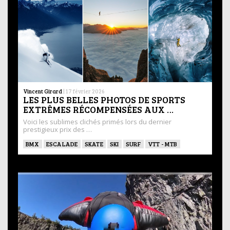
Vincent Girard
|
17 février 2026
LES PLUS BELLES PHOTOS DE SPORTS
EXTRÊMES RÉCOMPENSÉES AUX …
Voici les sublimes clichés primés lors du dernier
prestigieux prix des …
BMX
ESCALADE
SKATE
SKI
SURF
VTT - MTB