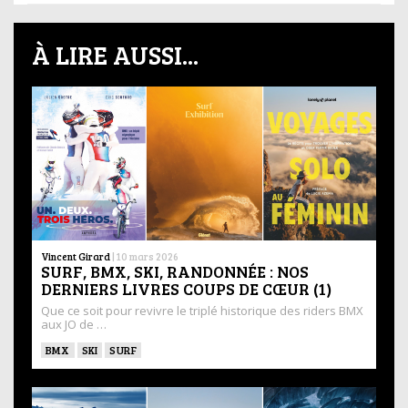
À LIRE AUSSI...
Vincent Girard
|
10 mars 2026
SURF, BMX, SKI, RANDONNÉE : NOS
DERNIERS LIVRES COUPS DE CŒUR (1)
Que ce soit pour revivre le triplé historique des riders BMX
aux JO de …
BMX
SKI
SURF