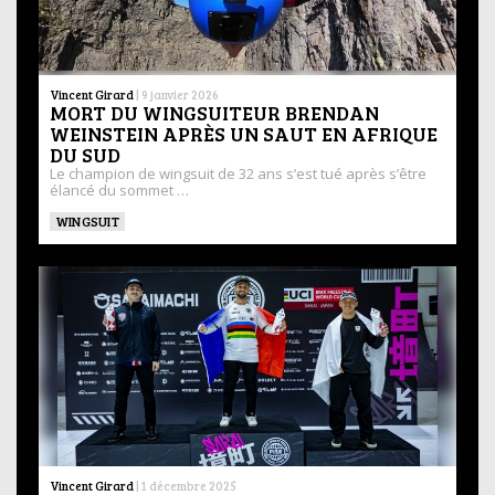
Vincent Girard
|
9 janvier 2026
MORT DU WINGSUITEUR BRENDAN
WEINSTEIN APRÈS UN SAUT EN AFRIQUE
DU SUD
Le champion de wingsuit de 32 ans s’est tué après s’être
élancé du sommet …
WINGSUIT
Vincent Girard
|
1 décembre 2025