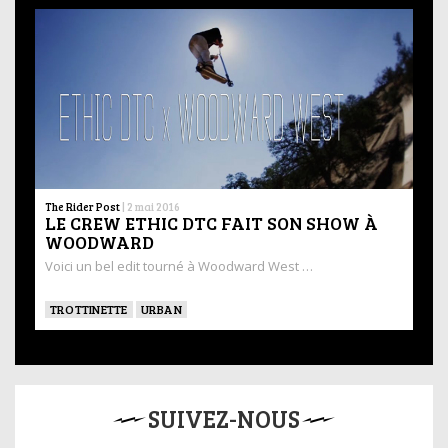
The Rider Post
|
2 mai 2016
LE CREW ETHIC DTC FAIT SON SHOW À
WOODWARD
Voici un bel edit tourné à Woodward West …
TROTTINETTE
URBAN
SUIVEZ-NOUS