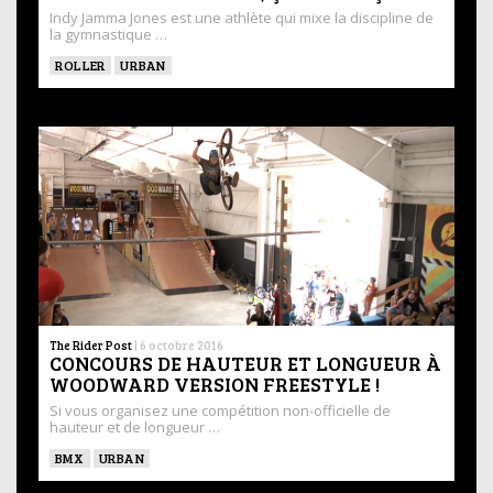
Indy Jamma Jones est une athlète qui mixe la discipline de
la gymnastique …
ROLLER
URBAN
The Rider Post
|
6 octobre 2016
CONCOURS DE HAUTEUR ET LONGUEUR À
WOODWARD VERSION FREESTYLE !
Si vous organisez une compétition non-officielle de
hauteur et de longueur …
BMX
URBAN