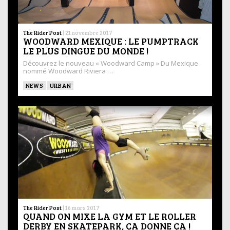
The Rider Post
|
21 novembre 2017
WOODWARD MEXIQUE : LE PUMPTRACK
LE PLUS DINGUE DU MONDE !
Découvrez le nouveau « Woodward Camp » Du Mexique
nommé Woodward Riviera …
NEWS
URBAN
The Rider Post
|
16 mars 2017
QUAND ON MIXE LA GYM ET LE ROLLER
DERBY EN SKATEPARK, ÇA DONNE ÇA !