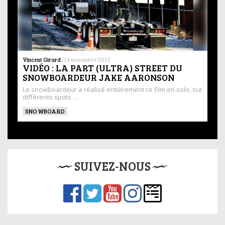
Vincent Girard
|
18 novembre 2025
VIDÉO : LA PART (ULTRA) STREET DU
SNOWBOARDEUR JAKE AARONSON
Le snowboardeur a réalisé entièrement ce film en solo, sur
différents spots …
SNOWBOARD
SUIVEZ-NOUS