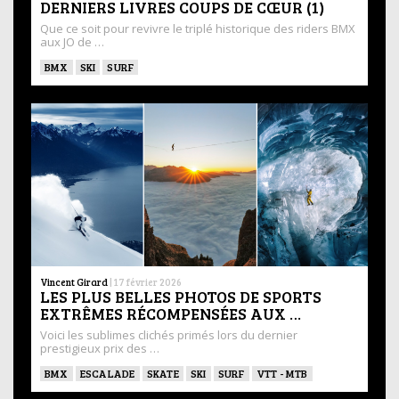
DERNIERS LIVRES COUPS DE CŒUR (1)
Que ce soit pour revivre le triplé historique des riders BMX
aux JO de …
BMX
SKI
SURF
Vincent Girard
|
17 février 2026
LES PLUS BELLES PHOTOS DE SPORTS
EXTRÊMES RÉCOMPENSÉES AUX …
Voici les sublimes clichés primés lors du dernier
prestigieux prix des …
BMX
ESCALADE
SKATE
SKI
SURF
VTT - MTB