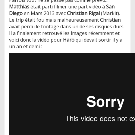
Matthias
était parti filmer une part vidéo à
San
Diego
en Mars 2013 avec
Christian Rigal
(Markit).
Le trip était fou mais malheureusement
Christian
avait perdu le footage dans un de ses disques durs.
Il a finalement retrouvé les images récemment et
voici donc la vidéo pour
Haro
qui devait sortir il y'a
un an et demi :