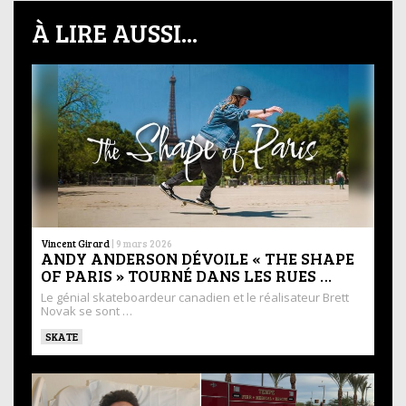
À LIRE AUSSI...
Vincent Girard
|
9 mars 2026
ANDY ANDERSON DÉVOILE « THE SHAPE
OF PARIS » TOURNÉ DANS LES RUES …
Le génial skateboardeur canadien et le réalisateur Brett
Novak se sont …
SKATE