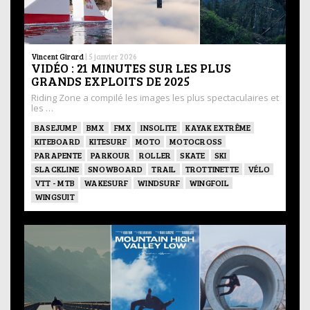
Vincent Girard
|
5 janvier 2026
VIDÉO : 21 MINUTES SUR LES PLUS
GRANDS EXPLOITS DE 2025
Riding Zone a compilé les images les plus spectaculaires et
les …
BASEJUMP
BMX
FMX
INSOLITE
KAYAK EXTRÊME
KITEBOARD
KITESURF
MOTO
MOTOCROSS
PARAPENTE
PARKOUR
ROLLER
SKATE
SKI
SLACKLINE
SNOWBOARD
TRAIL
TROTTINETTE
VÉLO
VTT - MTB
WAKESURF
WINDSURF
WINGFOIL
WINGSUIT