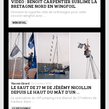
VIDÉO : BENOIT CARPENTIER SUBLIME LA
BRETAGNE NORD EN WINGFOIL
Direction la superbe côte de la Bretagne pour cette
session wingfoil avec …
WINGFOIL
Vincent Girard
|
20 octobre 2025
LE SAUT DE 27 M DE JÉRÉMY NICOLLIN
DEPUIS LE HAUT DU MÂT D’UN …
Le spécialiste du cliff jumping s’est élancé de 27 mètres de
hauteur dans …
CLIFF DIVING