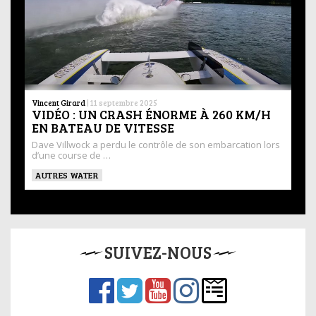
Vincent Girard
|
11 septembre 2025
VIDÉO : UN CRASH ÉNORME À 260 KM/H
EN BATEAU DE VITESSE
Dave Villwock a perdu le contrôle de son embarcation lors
d’une course de …
AUTRES WATER
SUIVEZ-NOUS