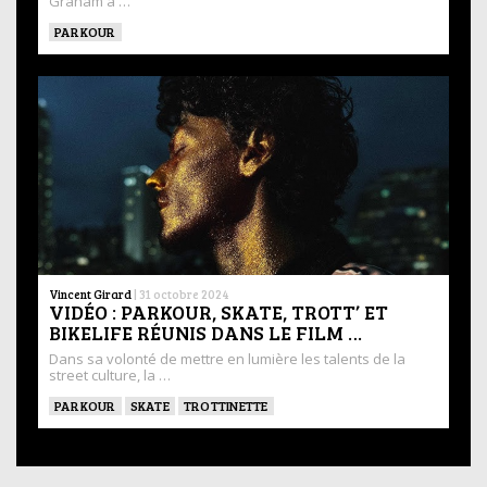
Graham a …
PARKOUR
Vincent Girard
|
31 octobre 2024
VIDÉO : PARKOUR, SKATE, TROTT’ ET
BIKELIFE RÉUNIS DANS LE FILM …
Dans sa volonté de mettre en lumière les talents de la
street culture, la …
PARKOUR
SKATE
TROTTINETTE