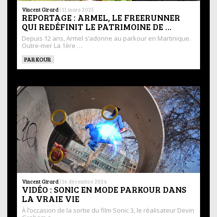
Vincent Girard
|
11 mars 2025
REPORTAGE : ARMEL, LE FREERUNNER
QUI REDÉFINIT LE PATRIMOINE DE …
Depuis 12 ans, Armel s’adonne au parkour en Martinique.
Outre-mer La 1ère …
PARKOUR
Vincent Girard
|
16 décembre 2024
VIDÉO : SONIC EN MODE PARKOUR DANS
LA VRAIE VIE
À l’occasion de la sortie du film Sonic 3, le réalisateur Devin