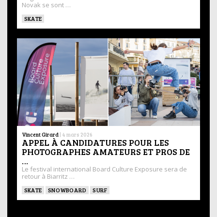
Novak se sont …
SKATE
Vincent Girard
|
4 mars 2026
APPEL À CANDIDATURES POUR LES
PHOTOGRAPHES AMATEURS ET PROS DE
…
Le festival international Board Culture Exposure sera de
retour à Biarritz …
SKATE
SNOWBOARD
SURF