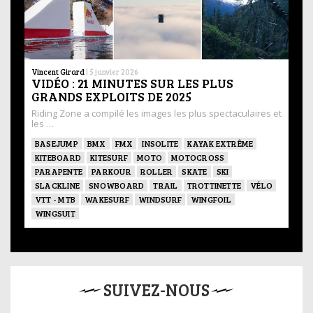
Vincent Girard
|
5 janvier 2026
VIDÉO : 21 MINUTES SUR LES PLUS
GRANDS EXPLOITS DE 2025
Riding Zone a compilé les images les plus spectaculaires et
les …
BASEJUMP
BMX
FMX
INSOLITE
KAYAK EXTRÊME
KITEBOARD
KITESURF
MOTO
MOTOCROSS
PARAPENTE
PARKOUR
ROLLER
SKATE
SKI
SLACKLINE
SNOWBOARD
TRAIL
TROTTINETTE
VÉLO
VTT - MTB
WAKESURF
WINDSURF
WINGFOIL
WINGSUIT
SUIVEZ-NOUS