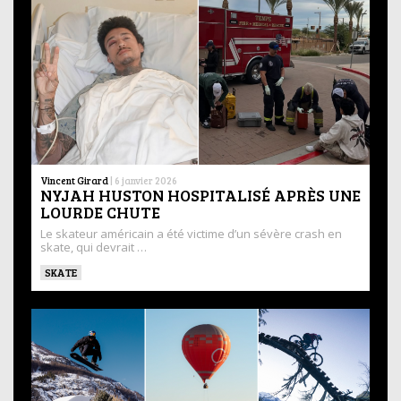
Vincent Girard
|
6 janvier 2026
NYJAH HUSTON HOSPITALISÉ APRÈS UNE
LOURDE CHUTE
Le skateur américain a été victime d’un sévère crash en
skate, qui devrait …
SKATE