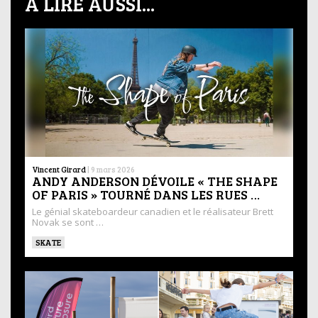
À LIRE AUSSI...
Vincent Girard
|
9 mars 2026
ANDY ANDERSON DÉVOILE « THE SHAPE
OF PARIS » TOURNÉ DANS LES RUES …
Le génial skateboardeur canadien et le réalisateur Brett
Novak se sont …
SKATE