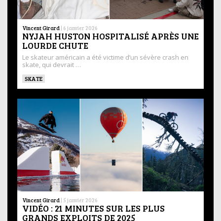
Vincent Girard
|
6 janvier 2026
NYJAH HUSTON HOSPITALISÉ APRÈS UNE
LOURDE CHUTE
Le skateur américain a été victime d’un sévère crash en
skate, qui devrait …
SKATE
Vincent Girard
|
5 janvier 2026
VIDÉO : 21 MINUTES SUR LES PLUS
GRANDS EXPLOITS DE 2025