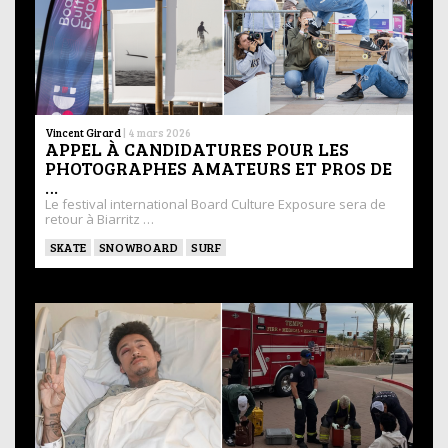
Vincent Girard
|
4 mars 2026
APPEL À CANDIDATURES POUR LES
PHOTOGRAPHES AMATEURS ET PROS DE
…
Le festival international Board Culture Exposure sera de
retour à Biarritz …
SKATE
SNOWBOARD
SURF