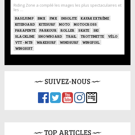
Riding Zone a compilé les images les plus spectaculaires et
les …
BASEJUMP
BMX
FMX
INSOLITE
KAYAK EXTRÊME
KITEBOARD
KITESURF
MOTO
MOTOCROSS
PARAPENTE
PARKOUR
ROLLER
SKATE
SKI
SLACKLINE
SNOWBOARD
TRAIL
TROTTINETTE
VÉLO
VTT - MTB
WAKESURF
WINDSURF
WINGFOIL
WINGSUIT
SUIVEZ-NOUS
TOP ARTICLES