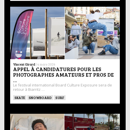
Vincent Girard
|
4 mars 2026
APPEL À CANDIDATURES POUR LES
PHOTOGRAPHES AMATEURS ET PROS DE
…
Le festival international Board Culture Exposure sera de
retour à Biarritz …
SKATE
SNOWBOARD
SURF