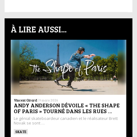
À LIRE AUSSI...
Vincent Girard
|
9 mars 2026
ANDY ANDERSON DÉVOILE « THE SHAPE
OF PARIS » TOURNÉ DANS LES RUES …
Le génial skateboardeur canadien et le réalisateur Brett
Novak se sont …
SKATE