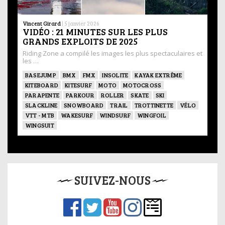
Vincent Girard
|
5 janvier 2026
VIDÉO : 21 MINUTES SUR LES PLUS
GRANDS EXPLOITS DE 2025
Riding Zone a compilé les images les plus spectaculaires et
les …
BASEJUMP
BMX
FMX
INSOLITE
KAYAK EXTRÊME
KITEBOARD
KITESURF
MOTO
MOTOCROSS
PARAPENTE
PARKOUR
ROLLER
SKATE
SKI
SLACKLINE
SNOWBOARD
TRAIL
TROTTINETTE
VÉLO
VTT - MTB
WAKESURF
WINDSURF
WINGFOIL
WINGSUIT
SUIVEZ-NOUS