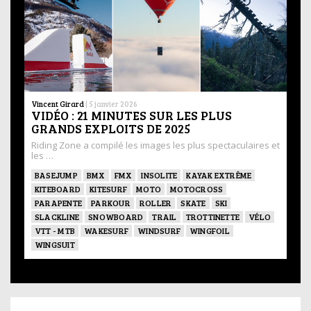
Vincent Girard
|
5 janvier 2026
VIDÉO : 21 MINUTES SUR LES PLUS
GRANDS EXPLOITS DE 2025
Riding Zone a compilé les images les plus spectaculaires et
les …
BASEJUMP
BMX
FMX
INSOLITE
KAYAK EXTRÊME
KITEBOARD
KITESURF
MOTO
MOTOCROSS
PARAPENTE
PARKOUR
ROLLER
SKATE
SKI
SLACKLINE
SNOWBOARD
TRAIL
TROTTINETTE
VÉLO
VTT - MTB
WAKESURF
WINDSURF
WINGFOIL
WINGSUIT