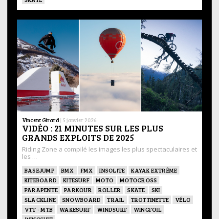
Vincent Girard
|
5 janvier 2026
VIDÉO : 21 MINUTES SUR LES PLUS
GRANDS EXPLOITS DE 2025
Riding Zone a compilé les images les plus spectaculaires et
les …
BASEJUMP
BMX
FMX
INSOLITE
KAYAK EXTRÊME
KITEBOARD
KITESURF
MOTO
MOTOCROSS
PARAPENTE
PARKOUR
ROLLER
SKATE
SKI
SLACKLINE
SNOWBOARD
TRAIL
TROTTINETTE
VÉLO
VTT - MTB
WAKESURF
WINDSURF
WINGFOIL
WINGSUIT