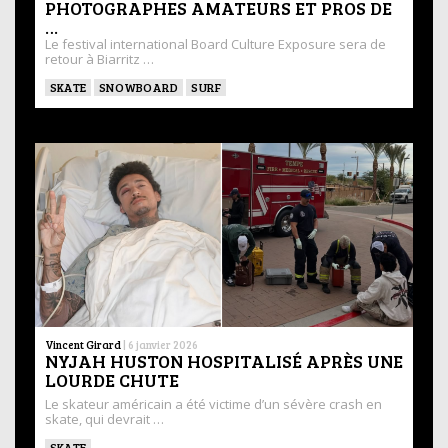
PHOTOGRAPHES AMATEURS ET PROS DE
…
Le festival international Board Culture Exposure sera de
retour à Biarritz …
SKATE
SNOWBOARD
SURF
Vincent Girard
|
6 janvier 2026
NYJAH HUSTON HOSPITALISÉ APRÈS UNE
LOURDE CHUTE
Le skateur américain a été victime d’un sévère crash en
skate, qui devrait …
SKATE