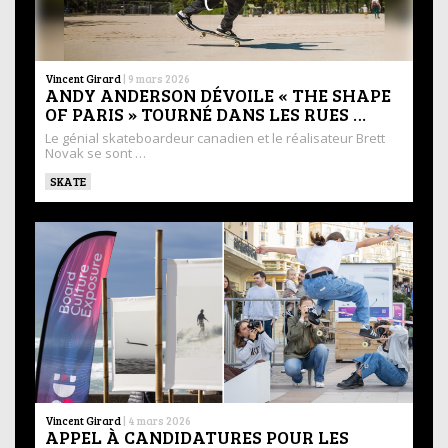
Vincent Girard
|
9 mars 2026
ANDY ANDERSON DÉVOILE « THE SHAPE
OF PARIS » TOURNÉ DANS LES RUES …
Le génial skateboardeur canadien et le réalisateur Brett
Novak se sont …
SKATE
Vincent Girard
|
4 mars 2026
APPEL À CANDIDATURES POUR LES