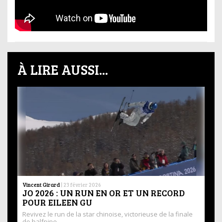
À LIRE AUSSI...
Vincent Girard
|
23 février 2026
JO 2026 : UN RUN EN OR ET UN RECORD
POUR EILEEN GU
Revivez le run de la star chinoise, victorieuse de la finale
de halfpipe …