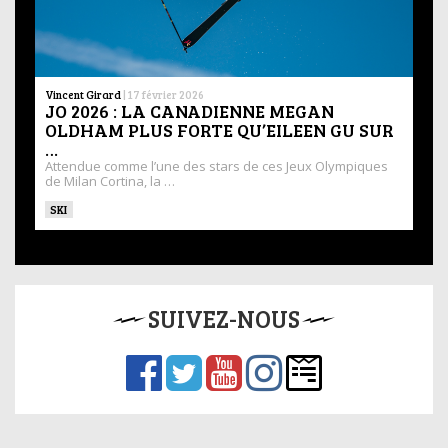
Vincent Girard
|
17 février 2026
JO 2026 : LA CANADIENNE MEGAN
OLDHAM PLUS FORTE QU’EILEEN GU SUR
…
Attendue comme l’une des stars de ces Jeux Olympiques
de Milan Cortina, la …
SKI
SUIVEZ-NOUS