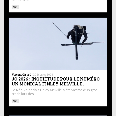
SKI
Vincent Girard
|
20 février 2026
JO 2026 : INQUIÉTUDE POUR LE NUMÉRO
UN MONDIAL FINLEY MELVILLE …
Le Néo-Zélandais Finley Melville a été victime d’un gros
crash lors des …
SKI