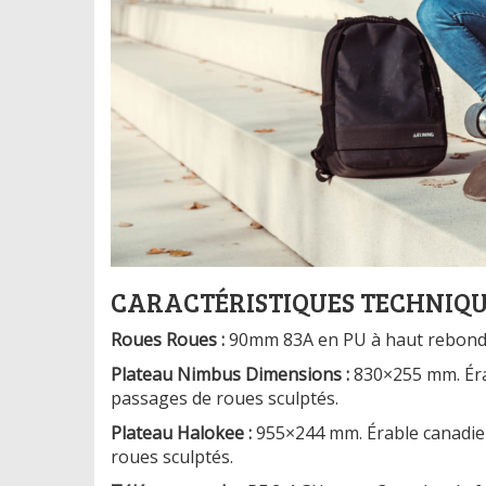
CARACTÉRISTIQUES TECHNIQU
Roues Roues :
90mm 83A en PU à haut rebond
Plateau Nimbus Dimensions :
830×255 mm. Érab
passages de roues sculptés.
Plateau Halokee :
955×244 mm. Érable canadien 
roues sculptés.