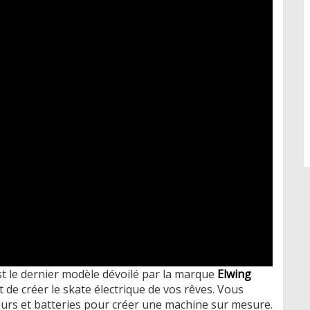
t le dernier modèle dévoilé par la marque
Elwing
met de créer le skate électrique de vos rêves. Vous
eurs et batteries pour créer une machine sur mesure.